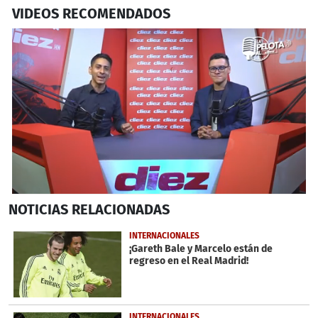
VIDEOS RECOMENDADOS
0
NOTICIAS
RELACIONADAS
seconds
of
9
INTERNACIONALES
minutes,
¡Gareth Bale y Marcelo están de
49
regreso en el Real Madrid!
seconds
INTERNACIONALES