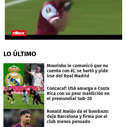
0
seconds
of
LO ÚLTIMO
1
minute,
26
Mourinho le comunicó que no
seconds
cuenta con él, se hartó y pide
irse del Real Madrid
Concacaf: USA amarga a Costa
Rica con su peor maldición en
el premundial Sub-20
Ronald Araújo da el bombazo:
deja Barcelona y firma por el
club menos pensado