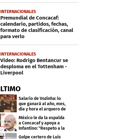
INTERNACIONALES
Premundial de Concacaf:
calendario, partidos, fechas,
formato de clasificación, canal
para verlo
INTERNACIONALES
Video: Rodrigo Bentancur se
desploma en el Tottenham -
Liverpool
ÚLTIMO
Salario de Vozinha: lo
que ganará al año, mes,
día y hora el arquero de
Cabo Verde
México le da la espalda
a Concacaf y apoya a
Infantino: "Respeto a la
gobernanza"
Golpe certero de Luis