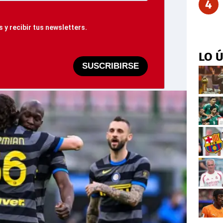
4
 y recibir tus newsletters.
LO 
SUSCRIBIRSE