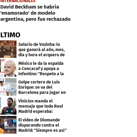
INTERNACIONALES
David Beckham se habría
'enamorado' de modelo
argentina, pero fue rechazado
ÚLTIMO
Salario de Vozinha: lo
que ganará al año, mes,
día y hora el arquero de
Cabo Verde
México le da la espalda
a Concacaf y apoya a
Infantino: "Respeto a la
gobernanza"
Golpe certero de Luis
Enrique: se va del
Barcelona para jugar en
el PSG
Vinicius manda el
mensaje que todo Real
Madrid esperaba:
"Mourinho..."
El video de Diomande
disparando contra el
Madrid: "Siempre es así"