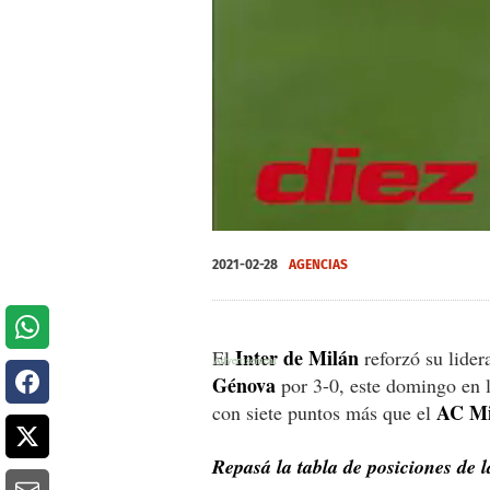
0
of
2021-02-28
AGENCIAS
1
minute,
15
seconds
Volume
0%
Inter de Milán
El
reforzó su lider
Génova
por 3-0, este domingo en l
AC Mi
con siete puntos más que el
Repasá la tabla de posiciones de la