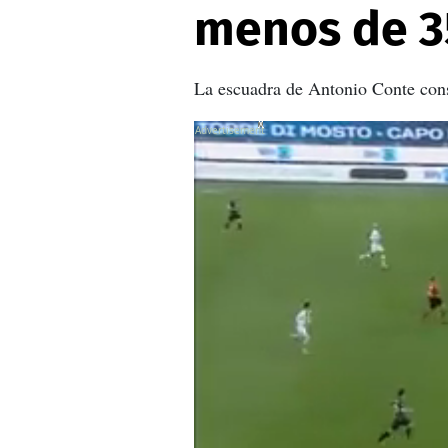
menos de 3
La escuadra de Antonio Conte consol
X
X
X