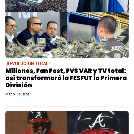
¡REVOLUCIÓN TOTAL!
Millones, Fan Fest, FVS VAR y TV total:
así transformará la FESFUT la Primera
División
Mario Figueroa