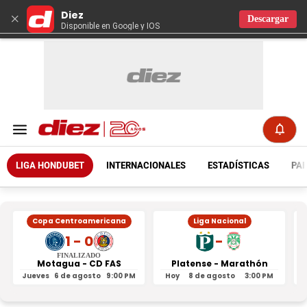
Diez
×
Descargar
Disponible en Google y IOS
LIGA HONDUBET
INTERNACIONALES
ESTADÍSTICAS
PAR
Copa Centroamericana
Liga Nacional
1 - 0
-
FINALIZADO
Motagua - CD FAS
Platense - Marathón
Jueves
6 de agosto
9:00 PM
Hoy
8 de agosto
3:00 PM