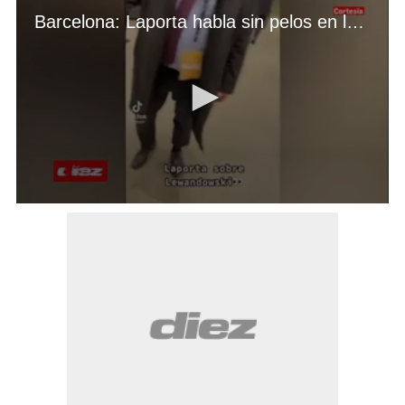
Barcelona: Laporta habla sin pelos en la lengua del posible fichaje de Lewandowski
0
seconds
of
32
seconds