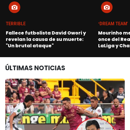
TERRIBLE
‘DREAM TEAM'
Fallece futbolista David Owori y
Mourinho me
revelan la causa de su muerte:
once del Re
"Un brutal ataque"
LaLiga y Ch
ÚLTIMAS NOTICIAS