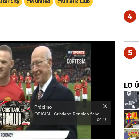
ter City
M United
Athletic Club
4
5
LO 
Próximo
OFICIAL: Cristiano Ronaldo ficha por el Manchester United y regresa a Old Trafford 12 años después
00:47