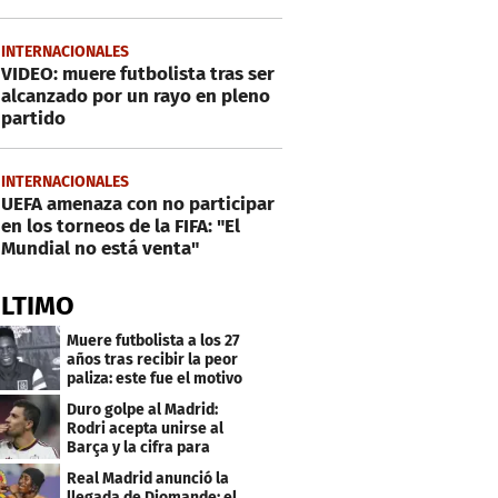
INTERNACIONALES
VIDEO: muere futbolista tras ser
alcanzado por un rayo en pleno
partido
INTERNACIONALES
UEFA amenaza con no participar
en los torneos de la FIFA: "El
Mundial no está venta"
ÚLTIMO
Muere futbolista a los 27
años tras recibir la peor
paliza: este fue el motivo
Duro golpe al Madrid:
Rodri acepta unirse al
Barça y la cifra para
cerrar su fichaje
Real Madrid anunció la
llegada de Diomande: el