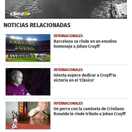
0
NOTICIAS
RELACIONADAS
seconds
of
1
INTERNACIONALES
minute,
Barcelona se rinde en un emotivo
2
homenaje a Johan Cruyff
seconds
INTERNACIONALES
Iniesta espera dedicar a Cruyff la
victoria en el 'Clásico'
INTERNACIONALES
Un perro con la camiseta de Cristiano
Ronaldo le rinde tributo a Johan Cruyff