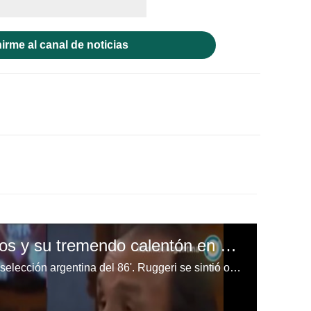
irme al canal de noticias
Exfutbolistas argentinos y su tremendo calentón en vivo: "No tienen huevos"
Lombardi hizo una crítica con la selección argentina del 86'. Ruggeri se sintió ofendido y respondió.