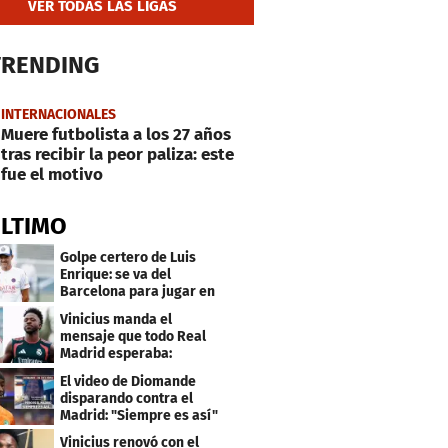
VER TODAS LAS LIGAS
TRENDING
INTERNACIONALES
Muere futbolista a los 27 años
tras recibir la peor paliza: este
fue el motivo
ÚLTIMO
Golpe certero de Luis
Enrique: se va del
Barcelona para jugar en
el PSG
Vinicius manda el
mensaje que todo Real
Madrid esperaba:
"Mourinho..."
El video de Diomande
disparando contra el
Madrid: "Siempre es así"
Vinicius renovó con el