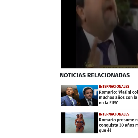
0
NOTICIAS
RELACIONADAS
seconds
of
2
INTERNACIONALES
minutes,
Romario: 'Platini co
8
muchos años con la
seconds
Volume
en la FIFA'
0%
INTERNACIONALES
Romario presume n
conquista 30 años 
que él