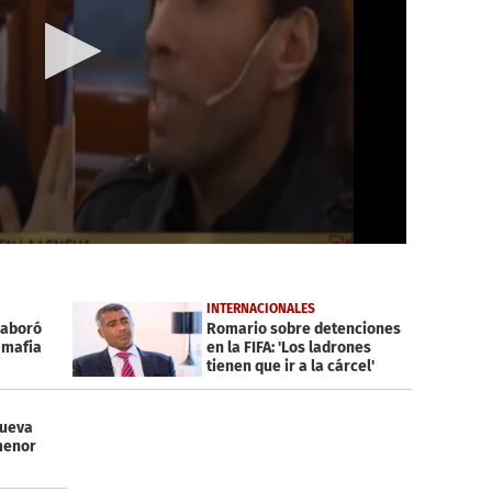
INTERNACIONALES
laboró
Romario sobre detenciones
 mafia
en la FIFA: 'Los ladrones
tienen que ir a la cárcel'
ueva
menor