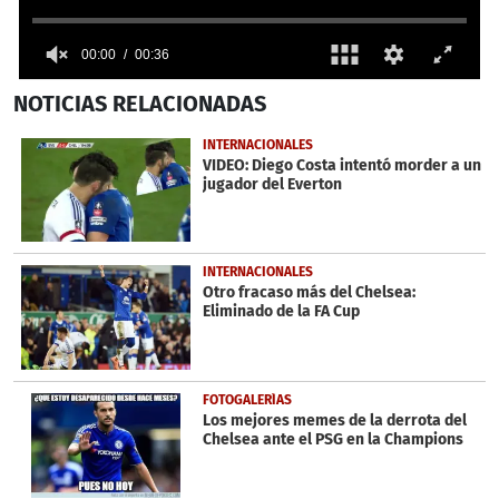
00:00
00:36
0
NOTICIAS
RELACIONADAS
seconds
of
36
INTERNACIONALES
seconds
VIDEO: Diego Costa intentó morder a un
jugador del Everton
INTERNACIONALES
Otro fracaso más del Chelsea:
Eliminado de la FA Cup
FOTOGALERÍAS
Los mejores memes de la derrota del
Chelsea ante el PSG en la Champions