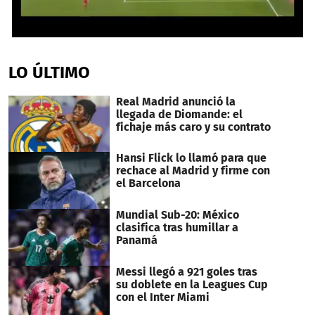
0
seconds
of
LO ÚLTIMO
1
minute,
15
Real Madrid anunció la
seconds
llegada de Diomande: el
fichaje más caro y su contrato
Hansi Flick lo llamó para que
rechace al Madrid y firme con
el Barcelona
Mundial Sub-20: México
clasifica tras humillar a
Panamá
Messi llegó a 921 goles tras
su doblete en la Leagues Cup
con el Inter Miami