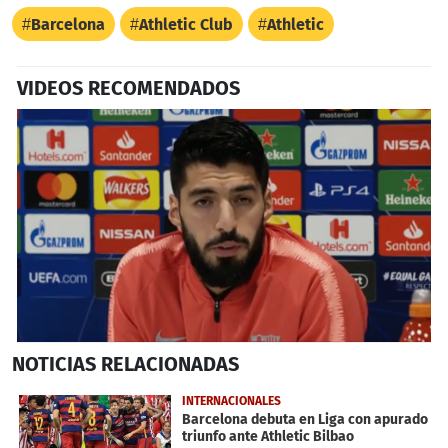
Barcelona
Athletic Club
Athletic
VIDEOS RECOMENDADOS
0
NOTICIAS
RELACIONADAS
seconds
of
1
INTERNACIONALES
minute,
Barcelona debuta en Liga con apurado
15
triunfo ante Athletic Bilbao
seconds