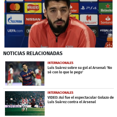
0
NOTICIAS
RELACIONADAS
seconds
of
1
INTERNACIONALES
minute,
Luis Suárez sobre su gol al Arsenal: 'No
15
sé con lo que le pego'
seconds
INTERNACIONALES
VIDEO: Así fue el espectacular Golazo de
Luis Suárez contra el Arsenal