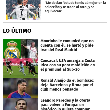
''Me decían 'boludo tenés al mejor en la
selección y te traen al otro', y se
equivocan''
LO ÚLTIMO
Mourinho le comunicó que no
cuenta con él, se hartó y pide
irse del Real Madrid
Concacaf: USA amarga a Costa
Rica con su peor maldición en
el premundial Sub-20
Ronald Araújo da el bombazo:
deja Barcelona y firma por el
club menos pensado
Leandro Paredes y la oferta
para volver a Europa: un
histórico lo quiere comprar