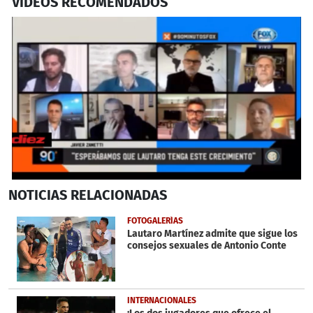
VIDEOS RECOMENDADOS
0
NOTICIAS
RELACIONADAS
seconds
of
1
FOTOGALERÍAS
minute,
Lautaro Martínez admite que sigue los
20
consejos sexuales de Antonio Conte
seconds
INTERNACIONALES