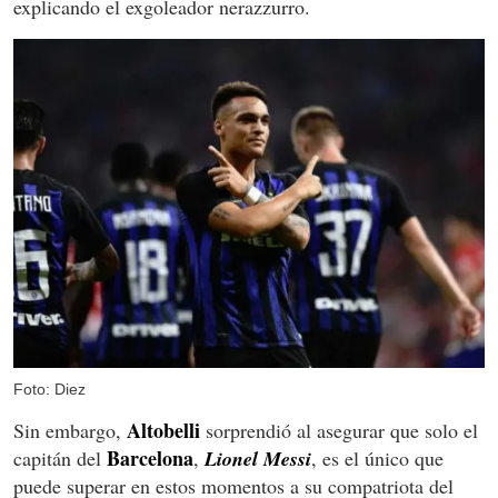
explicando el exgoleador nerazzurro.
Foto: Diez
Altobelli
Sin embargo,
sorprendió al asegurar que solo el
Barcelona
capitán del
,
Lionel Messi
, es el único que
puede superar en estos momentos a su compatriota del