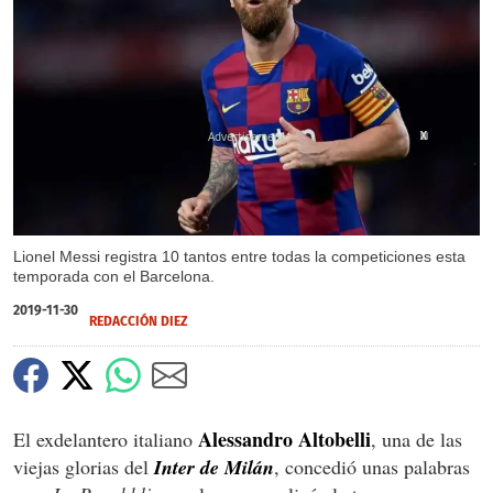
X
X
Lionel Messi registra 10 tantos entre todas la competiciones esta
temporada con el Barcelona.
2019-11-30
REDACCIÓN DIEZ
Alessandro Altobelli
El exdelantero italiano
, una de las
viejas glorias del
Inter de Milán
, concedió unas palabras