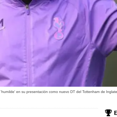
 'humilde' en su presentación como nuevo DT del Tottenham de Inglate