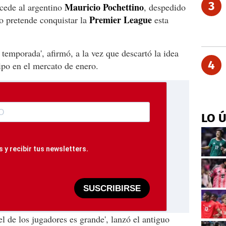
3
Mauricio Pochettino
cede al argentino
, despedido
Premier League
o pretende conquistar la
esta
temporada', afirmó, a la vez que descartó la idea
4
ipo en el mercato de enero.
LO 
 y recibir tus newsletters.
SUSCRIBIRSE
el de los jugadores es grande', lanzó el antiguo