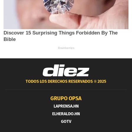
TODOS LOS DERECHOS RESERVADOS ®
2025
GRUPO OPSA
LAPRENSA.HN
ELHERALDO.HN
GOTV