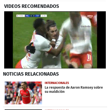
VIDEOS RECOMENDADOS
0
NOTICIAS
RELACIONADAS
seconds
of
1
INTERNACIONALES
minute,
La respuesta de Aaron Ramsey sobre
40
su maldición
seconds