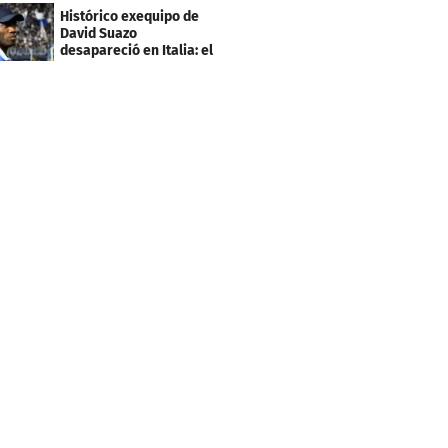
sus planes con el
Histórico exequipo de
Mundial
David Suazo
desapareció en Italia: el
fin de una era