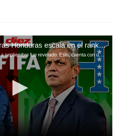
Costa Rica cae mientras Honduras escala en el ranking FIFA de Selecciones tras eliminatorias
El ranking FIFA correspondiente a septiembre fue revelado. Este, cuenta con un par de notas peculiares: el descenso de Costa Rica y la alza de Honduras, previo al compromiso en el Estadio Morazán por las eliminatorias Mundialistas rumbo a United 2026.