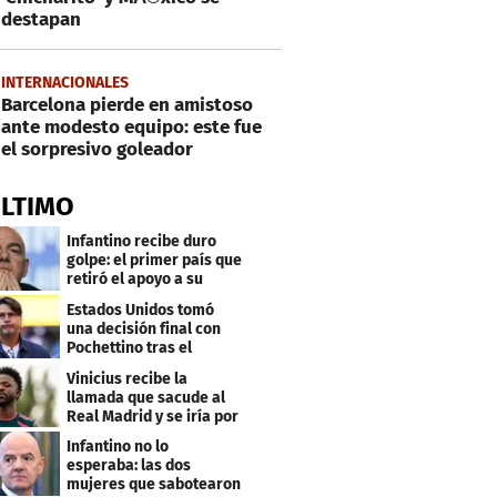
destapan
INTERNACIONALES
Barcelona pierde en amistoso
ante modesto equipo: este fue
el sorpresivo goleador
ÚLTIMO
Infantino recibe duro
golpe: el primer país que
retiró el apoyo a su
reelección
Estados Unidos tomó
una decisión final con
Pochettino tras el
Mundial
Vinicius recibe la
llamada que sacude al
Real Madrid y se iría por
este salario
Infantino no lo
esperaba: las dos
mujeres que sabotearon