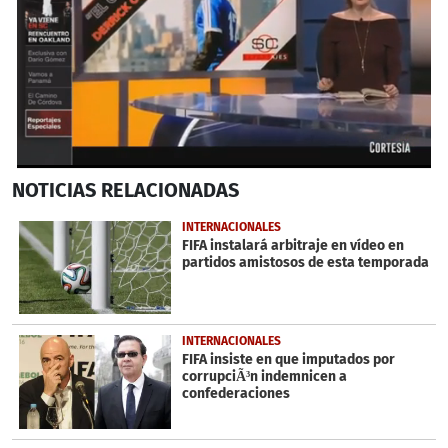
0
NOTICIAS
RELACIONADAS
seconds
of
6
INTERNACIONALES
minutes,
FIFA instalará arbitraje en vídeo en
5
partidos amistosos de esta temporada
seconds
INTERNACIONALES
FIFA insiste en que imputados por
corrupciÃ³n indemnicen a
confederaciones