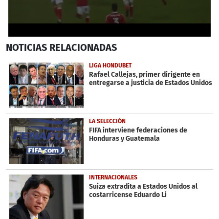
0
NOTICIAS
RELACIONADAS
seconds
of
24
LIGA HONDUBET
seconds
Rafael Callejas, primer dirigente en
entregarse a justicia de Estados Unidos
LA SELECCIÓN
FIFA interviene federaciones de
Honduras y Guatemala
INTERNACIONALES
Suiza extradita a Estados Unidos al
costarricense Eduardo Li