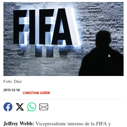
X
X
X
Foto: Diez
2015-12-18
CHRISTIAN GIRÓN
Jeffrey Webb:
Vicepresidente interino de la FIFA y