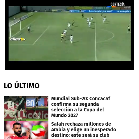
0
seconds
of
LO ÚLTIMO
32
seconds
Mundial Sub-20: Concacaf
confirma su segunda
selección a la Copa del
Mundo 2027
Salah rechaza millones de
Arabia y elige un inesperado
destino: este será su club