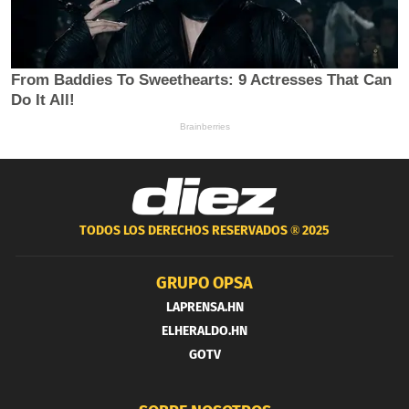
TODOS LOS DERECHOS RESERVADOS ®
2025
GRUPO OPSA
LAPRENSA.HN
ELHERALDO.HN
GOTV