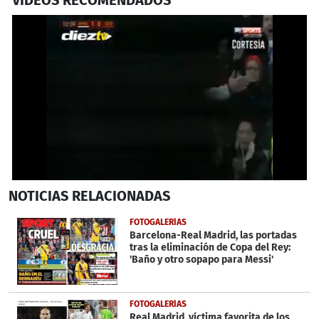
0
NOTICIAS
RELACIONADAS
seconds
of
38
FOTOGALERÍAS
seconds
Barcelona-Real Madrid, las portadas
tras la eliminación de Copa del Rey:
'Baño y otro sopapo para Messi'
FOTOGALERÍAS
Real Madrid, víctima favorita de los