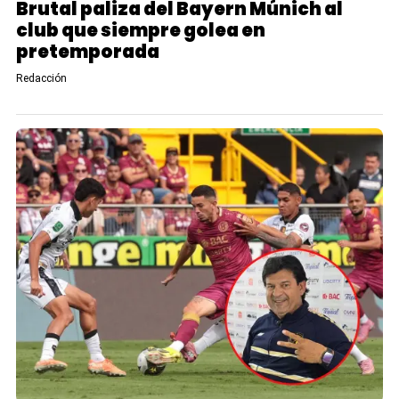
Brutal paliza del Bayern Múnich al
club que siempre golea en
pretemporada
Redacción