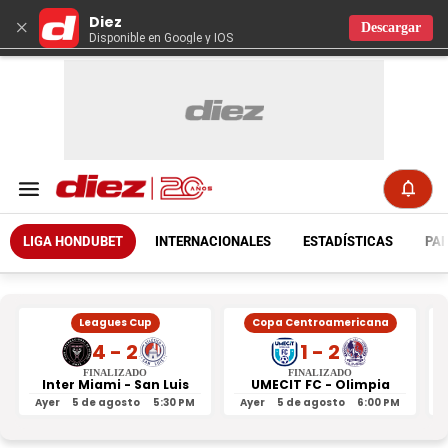
Diez
×
Descargar
Disponible en Google y IOS
LIGA HONDUBET
INTERNACIONALES
ESTADÍSTICAS
PAR
Leagues Cup
Copa Centroamericana
4 - 2
1 - 2
FINALIZADO
FINALIZADO
Inter Miami - San Luis
UMECIT FC - Olimpia
Ayer
5 de agosto
5:30 PM
Ayer
5 de agosto
6:00 PM