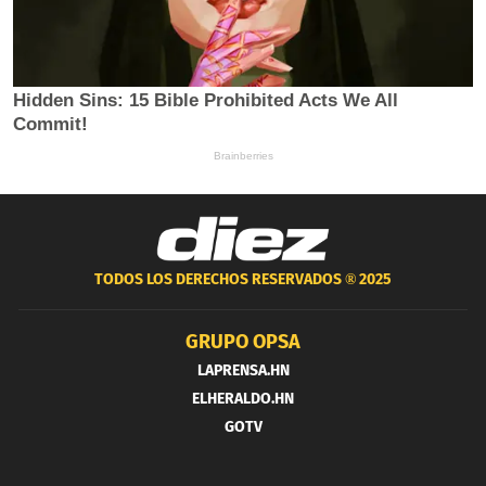
TODOS LOS DERECHOS RESERVADOS ®
2025
GRUPO OPSA
LAPRENSA.HN
ELHERALDO.HN
GOTV