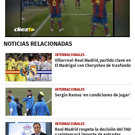
0
NOTICIAS
RELACIONADAS
seconds
of
55
INTERNACIONALES
seconds
Villarreal-Real Madrid, partido clave en
El Madrigal con Cheryshev de trasfondo
INTERNACIONALES
Sergio Ramos 'en condiciones de jugar'
INTERNACIONALES
Real Madrid respeta la decisión del TAD
y reintegrará importe de entradas