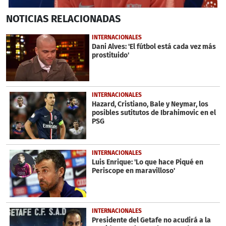
1
NOTICIAS
RELACIONADAS
second
of
1
INTERNACIONALES
minute,
Dani Alves: 'El fútbol está cada vez más
15
prostituido'
seconds
INTERNACIONALES
Hazard, Cristiano, Bale y Neymar, los
posibles sutitutos de Ibrahimovic en el
PSG
INTERNACIONALES
Luis Enrique: 'Lo que hace Piqué en
Periscope en maravilloso'
INTERNACIONALES
Presidente del Getafe no acudirá a la