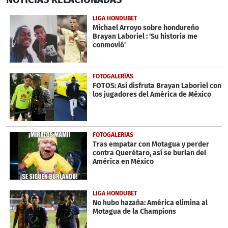
of
1
LIGA HONDUBET
minute,
Michael Arroyo sobre hondureño
29
Brayan Laboriel : 'Su historia me
seconds
conmovió'
FOTOGALERÍAS
FOTOS: Así disfruta Brayan Laboriel con
los jugadores del América de México
FOTOGALERÍAS
Tras empatar con Motagua y perder
contra Querétaro, así se burlan del
América en México
LIGA HONDUBET
No hubo hazaña: América elimina al
Motagua de la Champions