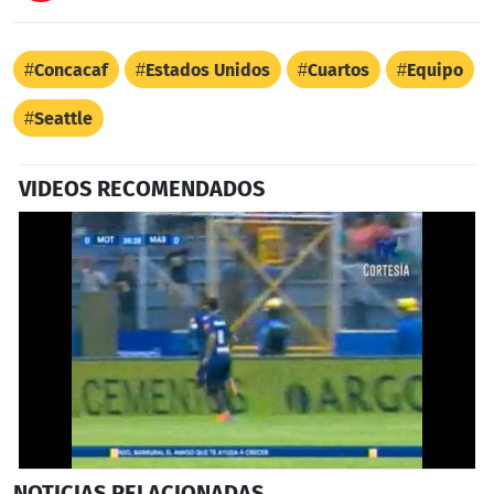
Concacaf
Estados Unidos
Cuartos
Equipo
Seattle
VIDEOS RECOMENDADOS
0
NOTICIAS
RELACIONADAS
seconds