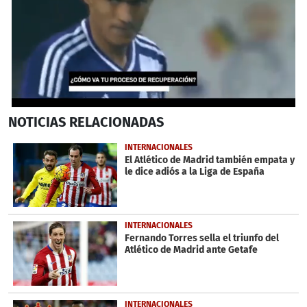
0
NOTICIAS
RELACIONADAS
seconds
of
2
INTERNACIONALES
minutes,
El Atlético de Madrid también empata y
24
le dice adiós a la Liga de España
seconds
INTERNACIONALES
Fernando Torres sella el triunfo del
Atlético de Madrid ante Getafe
INTERNACIONALES