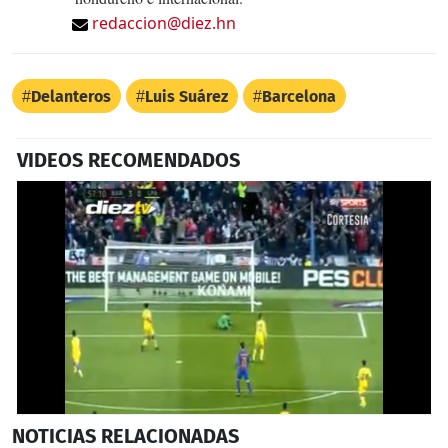
redaccion@diez.hn
Delanteros
Luis Suárez
Barcelona
VIDEOS RECOMENDADOS
0
NOTICIAS
RELACIONADAS
seconds