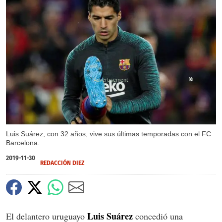
X
X
Luis Suárez, con 32 años, vive sus últimas temporadas con el FC
Barcelona.
2019-11-30
REDACCIÓN DIEZ
Luis Suárez
El delantero uruguayo
concedió una