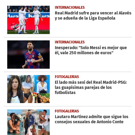
of
29
INTERNACIONALES
seconds
Real Madrid sufre para vencer al Alavés
y se adueña de la Liga Española
INTERNACIONALES
Inesperado: ''Solo Messi es mejor que
él, vale 250 millones de euros''
FOTOGALERÍAS
El lado más sexi del Real Madrid-PSG:
las guapísimas parejas de los
futbolistas
FOTOGALERÍAS
Lautaro Martínez admite que sigue los
consejos sexuales de Antonio Conte