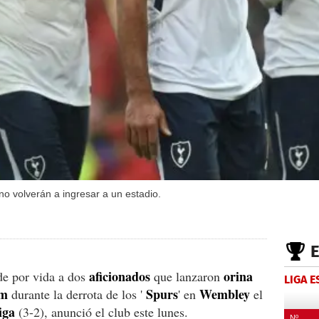
 no volverán a ingresar a un estadio.
aficionados
orina
e por vida a dos
que lanzaron
LIGA 
am
Spurs
Wembley
durante la derrota de los '
' en
el
iga
(3-2), anunció el club este lunes.