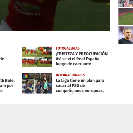
FOTOGALERÍAS
¡TRISTEZA Y PREOCUPACIÓN!
 de
Así se vi el Real España
luego de caer ante
Marathón
INTERNACIONALES
th Bale,
La Liga tiene un plan para
ham por
sacar al PSG de
ue
competiciones europeas,
según L'Équipe