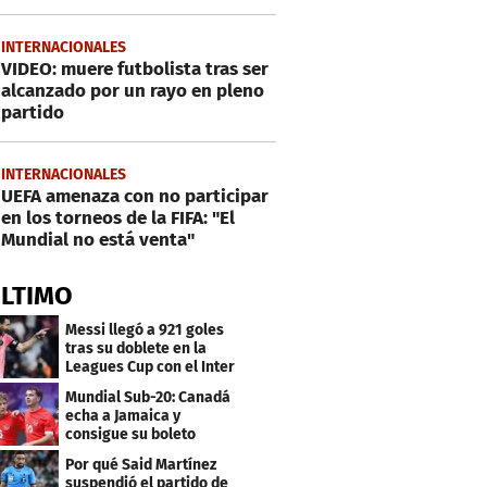
INTERNACIONALES
VIDEO: muere futbolista tras ser
alcanzado por un rayo en pleno
partido
INTERNACIONALES
UEFA amenaza con no participar
en los torneos de la FIFA: "El
Mundial no está venta"
ÚLTIMO
Messi llegó a 921 goles
tras su doblete en la
Leagues Cup con el Inter
Miami
Mundial Sub-20: Canadá
echa a Jamaica y
consigue su boleto
Por qué Said Martínez
suspendió el partido de