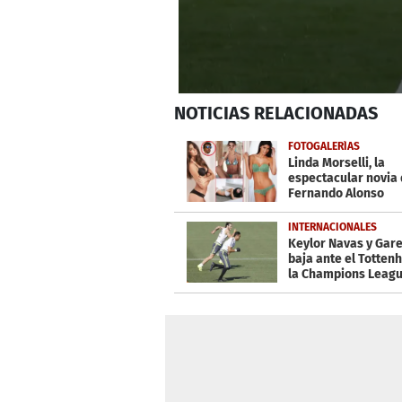
0
NOTICIAS
RELACIONADAS
seconds
of
51
FOTOGALERÍAS
seconds
Volume
Linda Morselli, la
0%
espectacular novia
Fernando Alonso
INTERNACIONALES
Keylor Navas y Gare
baja ante el Totten
la Champions Leag