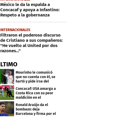
México le da la espalda a
Concacaf y apoya a Infantino:
Respeto a la gobernanza
INTERNACIONALES
Filtraron el poderoso discurso
de Cristiano a sus compañeros:
''He vuelto al United por dos
razones...''
ÚLTIMO
Mourinho le comunicó
que no cuenta con él, se
hartó y pide irse del
Real Madrid
Concacaf: USA amarga a
Costa Rica con su peor
maldición en el
premundial Sub-20
Ronald Araújo da el
bombazo: deja
Barcelona y firma por el