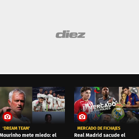
‘DREAM TEAM'
MERCADO DE FICHAJES
Mourinho mete miedo: el
Real Madrid sacude el