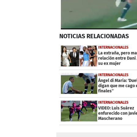
0
NOTICIAS
RELACIONADAS
seconds
of
1
INTERNACIONALES
minute,
La extraña, pero ma
52
relación entre Dani 
seconds
Volume
su ex mujer
0%
INTERNACIONALES
Ángel di María: 'Due
digan que me cago 
finales”
INTERNACIONALES
VIDEO: Luis Suárez
enfurecido con Javi
Mascherano