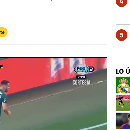
4
ate
5
LO 