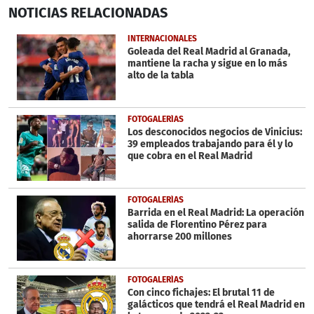
0
NOTICIAS
RELACIONADAS
seconds
of
40
INTERNACIONALES
seconds
Goleada del Real Madrid al Granada,
mantiene la racha y sigue en lo más
alto de la tabla
FOTOGALERÍAS
Los desconocidos negocios de Vinicius:
39 empleados trabajando para él y lo
que cobra en el Real Madrid
FOTOGALERÍAS
Barrida en el Real Madrid: La operación
salida de Florentino Pérez para
ahorrarse 200 millones
FOTOGALERÍAS
Con cinco fichajes: El brutal 11 de
galácticos que tendrá el Real Madrid en