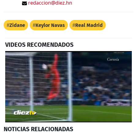
redaccion@diez.hn
Zidane
Keylor Navas
Real Madrid
VIDEOS RECOMENDADOS
0
NOTICIAS
RELACIONADAS
seconds
of