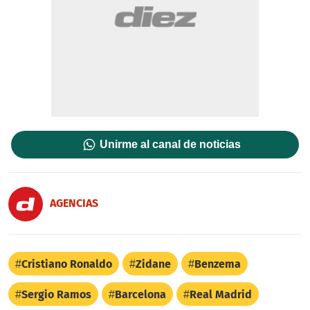
Unirme al canal de noticias
AGENCIAS
Cristiano Ronaldo
Zidane
Benzema
Sergio Ramos
Barcelona
Real Madrid