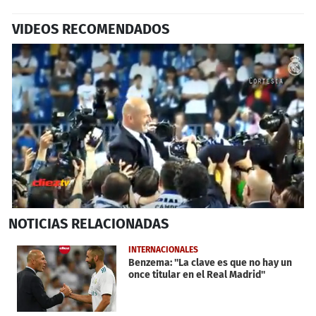
VIDEOS RECOMENDADOS
0
NOTICIAS
RELACIONADAS
seconds
of
1
INTERNACIONALES
minute,
Benzema: ''La clave es que no hay un
8
once titular en el Real Madrid''
seconds