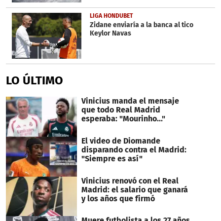
LIGA HONDUBET
Zidane enviaría a la banca al tico
Keylor Navas
LO ÚLTIMO
Vinicius manda el mensaje
que todo Real Madrid
esperaba: "Mourinho..."
El video de Diomande
disparando contra el Madrid:
"Siempre es así"
Vinicius renovó con el Real
Madrid: el salario que ganará
y los años que firmó
Muere futbolista a los 27 años