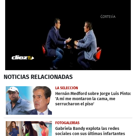
0
NOTICIAS
RELACIONADAS
seconds
of
1
LA SELECCIÓN
minute,
Hernán Medford sobre Jorge Luis Pinto:
2
'A mí me montaron la cama, me
seconds
serrucharon el piso'
FOTOGALERÍAS
Gabriela Bandy explota las redes
sociales con sus últimas infartantes