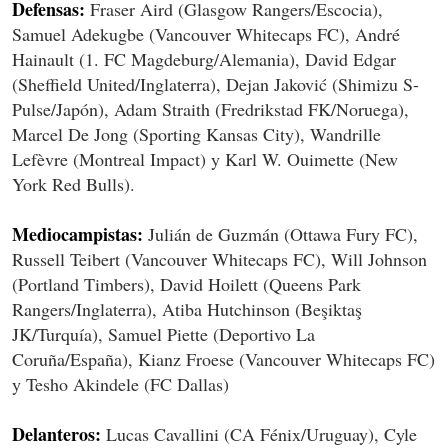
Defensas:
Fraser Aird (Glasgow Rangers/Escocia),
Samuel Adekugbe (Vancouver Whitecaps FC), André
Hainault (1. FC Magdeburg/Alemania), David Edgar
(Sheffield United/Inglaterra), Dejan Jaković (Shimizu S-
Pulse/Japón), Adam Straith (Fredrikstad FK/Noruega),
Marcel De Jong (Sporting Kansas City), Wandrille
Lefèvre (Montreal Impact) y Karl W. Ouimette (New
York Red Bulls).
Mediocampistas:
Julián de Guzmán (Ottawa Fury FC),
Russell Teibert (Vancouver Whitecaps FC), Will Johnson
(Portland Timbers), David Hoilett (Queens Park
Rangers/Inglaterra), Atiba Hutchinson (Beşiktaş
JK/Turquía), Samuel Piette (Deportivo La
Coruña/España), Kianz Froese (Vancouver Whitecaps FC)
y Tesho Akindele (FC Dallas)
Delanteros:
Lucas Cavallini (CA Fénix/Uruguay), Cyle