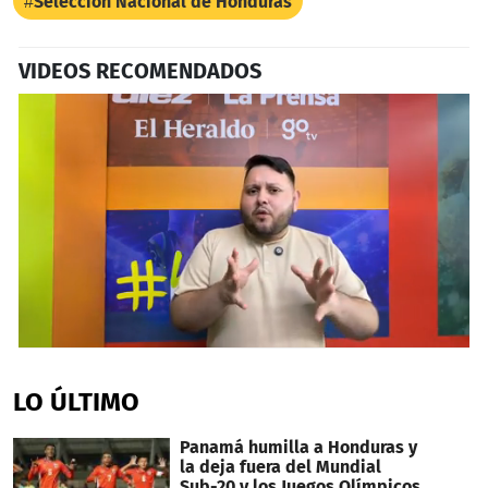
Selección Nacional de Honduras
VIDEOS RECOMENDADOS
0
seconds
of
LO ÚLTIMO
3
minutes,
1
Panamá humilla a Honduras y
second
la deja fuera del Mundial
Sub-20 y los Juegos Olímpicos