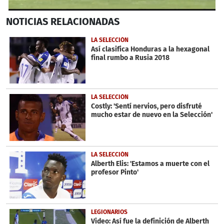
0
NOTICIAS
RELACIONADAS
seconds
of
54
LA SELECCIÓN
seconds
Así clasifica Honduras a la hexagonal
final rumbo a Rusia 2018
LA SELECCIÓN
Costly: 'Sentí nervios, pero disfruté
mucho estar de nuevo en la Selección'
LA SELECCIÓN
Alberth Elis: 'Estamos a muerte con el
profesor Pinto'
LEGIONARIOS
Video: Así fue la definición de Alberth