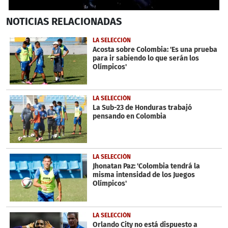
0
NOTICIAS
RELACIONADAS
seconds
of
1
LA SELECCIÓN
minute,
Acosta sobre Colombia: 'Es una prueba
2
para ir sabiendo lo que serán los
seconds
Olímpicos'
LA SELECCIÓN
La Sub-23 de Honduras trabajó
pensando en Colombia
LA SELECCIÓN
Jhonatan Paz: 'Colombia tendrá la
misma intensidad de los Juegos
Olímpicos'
LA SELECCIÓN
Orlando City no está dispuesto a