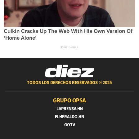
TODOS LOS DERECHOS RESERVADOS ®
2025
GRUPO OPSA
LAPRENSA.HN
ELHERALDO.HN
GOTV