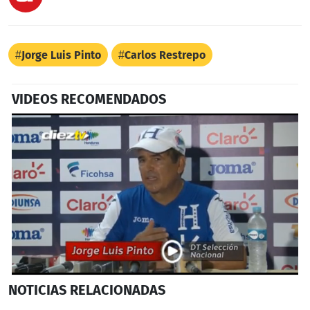
Jorge Luis Pinto
Carlos Restrepo
VIDEOS RECOMENDADOS
0
NOTICIAS
RELACIONADAS
seconds
of