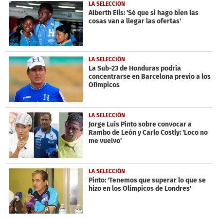
3
LA SELECCIÓN
minutes,
Alberth Elis: 'Sé que si hago bien las
7
cosas van a llegar las ofertas'
seconds
LA SELECCIÓN
La Sub-23 de Honduras podría
concentrarse en Barcelona previo a los
Olímpicos
LA SELECCIÓN
Jorge Luis Pinto sobre convocar a
Rambo de León y Carlo Costly: 'Loco no
me vuelvo'
LA SELECCIÓN
Pinto: 'Tenemos que superar lo que se
hizo en los Olímpicos de Londres'