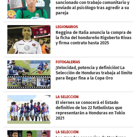
1
sancionado con trabajo comunitario y
second
enviado al psicólogo tras agredir a su
pareja
LEGIONARIOS
Reggina de Italia anuncia la compra de
la ficha del hondureño Rigoberto Rivas
y firma contrato hasta 2025
FOTOGALERÍAS
¡Velocidad, potencia y definición! La
Selección de Honduras trabaja al límite
para llegar fina a la Copa Oro
LA SELECCIÓN
El viernes se conocerá el listado
definitivo de los 22 futbolistas que
representarán a Honduras en Tokio
2021
LA SELECCIÓN