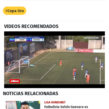
Copa Oro
VIDEOS RECOMENDADOS
0
NOTICIAS
RELACIONADAS
seconds
of
2
LIGA HONDUBET
minutes,
Futbolista Selvin Guevara es