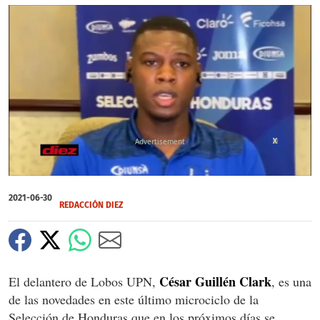
X
X
0
of
2021-06-30
1
REDACCIÓN DIEZ
minute,
36
seconds
César Guillén Clark
El delantero de Lobos UPN,
, es una
de las novedades en este último microciclo de la
Selección de Honduras que en los próximos días se