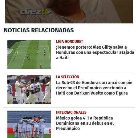
0
NOTICIAS
RELACIONADAS
seconds
of
2
LIGA HONDUBET
minutes,
¡Tenemos portero! Alex Güity salva a
34
Honduras con una espectacular atajada
seconds
a Haití
LA SELECCIÓN
La Sub-23 de Honduras arrancó con pie
derecho el Preolímpico venciendo a
Haití con Darixon Vuelto como figura
INTERNACIONALES
México golea 4-1 a República
Dominicana en su debut en el
Preolímpico