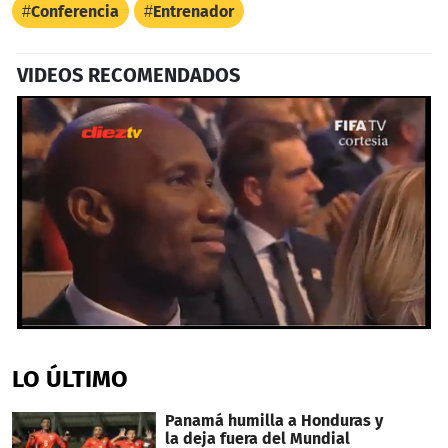
Conferencia
Entrenador
VIDEOS RECOMENDADOS
0
seconds
of
LO ÚLTIMO
1
minute,
2
Panamá humilla a Honduras y
seconds
la deja fuera del Mundial