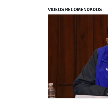
VIDEOS RECOMENDADOS
0
seconds
of