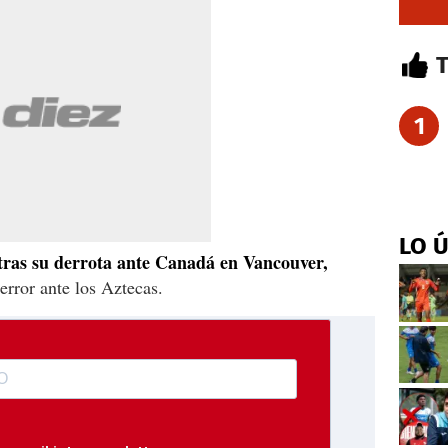
1
LO 
 tras su derrota ante Canadá en Vancouver,
rror ante los Aztecas.