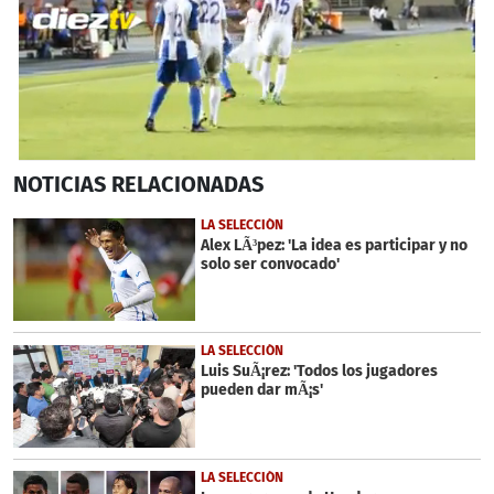
0
NOTICIAS
RELACIONADAS
seconds
of
1
LA SELECCIÓN
minute,
Alex LÃ³pez: 'La idea es participar y no
1
solo ser convocado'
second
LA SELECCIÓN
Luis SuÃ¡rez: 'Todos los jugadores
pueden dar mÃ¡s'
LA SELECCIÓN