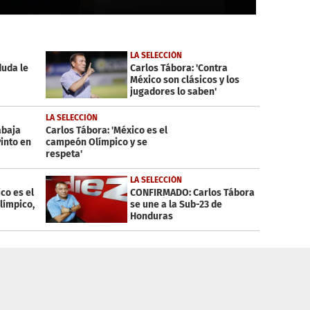
LA SELECCIÓN
duda le
Carlos Tábora: 'Contra
México son clásicos y los
jugadores lo saben'
LA SELECCIÓN
abaja
Carlos Tábora: 'México es el
into en
campeón Olímpico y se
respeta'
LA SELECCIÓN
co es el
CONFIRMADO: Carlos Tábora
límpico,
se une a la Sub-23 de
Honduras