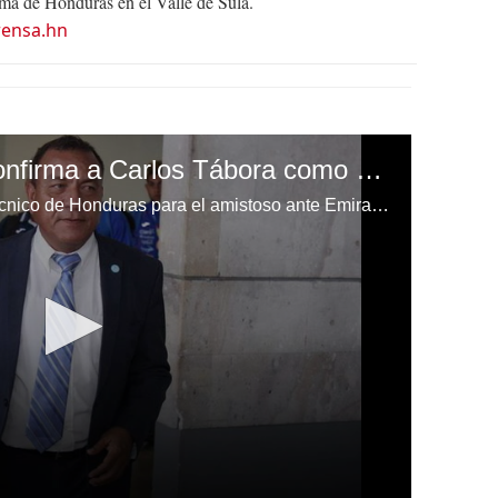
a de Honduras en el Valle de Sula.
rensa.hn
OFICIAL: Fenafuth confirma a Carlos Tábora como técnico interino de selección de Honduras
Carlos Ramón Tábora será el técnico de Honduras para el amistoso ante Emiratos Árabes Unidos