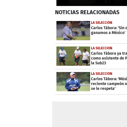
0
NOTICIAS
RELACIONADAS
seconds
of
32
LA SELECCIÓN
seconds
Volume
Carlos Tábora: 'Sin 
0%
ganamos a México'
LA SELECCIÓN
Carlos Tábora ya tr
como asistente de P
la Sub23
LA SELECCIÓN
Carlos Tábora: 'Méxi
reciente campeón o
se le respeta'