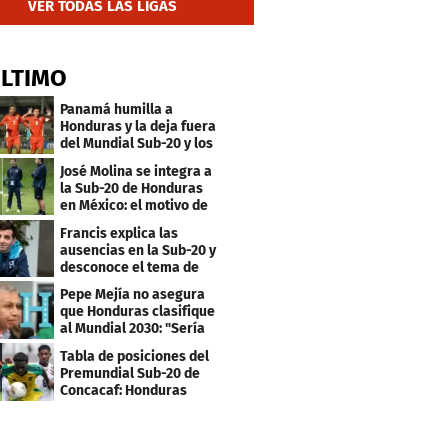
VER TODAS LAS LIGAS
ÚLTIMO
Panamá humilla a
Honduras y la deja fuera
del Mundial Sub-20 y los
Juegos Olímpicos
José Molina se integra a
la Sub-20 de Honduras
en México: el motivo de
su viaje
Francis explica las
ausencias en la Sub-20 y
desconoce el tema de
los tiktokers
Pepe Mejía no asegura
que Honduras clasifique
al Mundial 2030: "Sería
mentir"
Tabla de posiciones del
Premundial Sub-20 de
Concacaf: Honduras
necesita un milagro