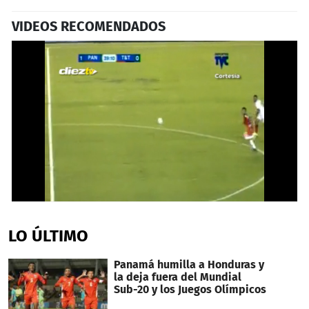
VIDEOS RECOMENDADOS
0
seconds
of
LO ÚLTIMO
33
seconds
Panamá humilla a Honduras y
la deja fuera del Mundial
Sub-20 y los Juegos Olímpicos