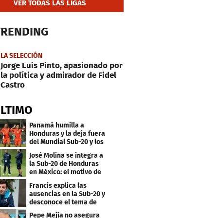
VER TODAS LAS LIGAS
TRENDING
LA SELECCIÓN
Jorge Luis Pinto, apasionado por
la política y admirador de Fidel
Castro
ÚLTIMO
Panamá humilla a
Honduras y la deja fuera
del Mundial Sub-20 y los
Juegos Olímpicos
José Molina se integra a
la Sub-20 de Honduras
en México: el motivo de
su viaje
Francis explica las
ausencias en la Sub-20 y
desconoce el tema de
los tiktokers
Pepe Mejía no asegura