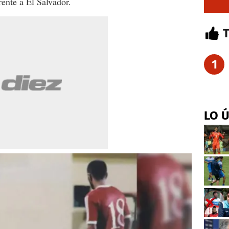
rente a El Salvador.
1
LO 