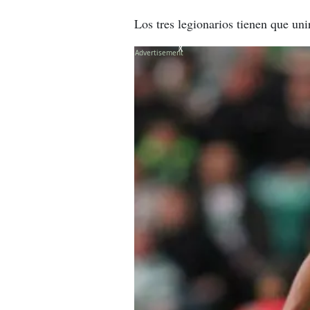
Los tres legionarios tienen que un
X
X