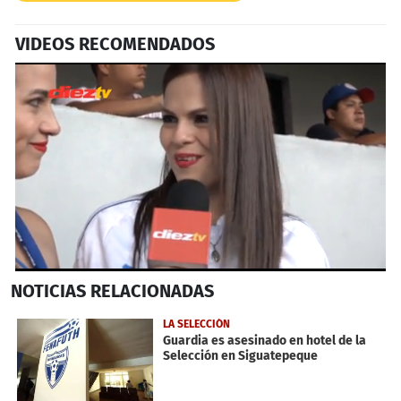
VIDEOS RECOMENDADOS
0
NOTICIAS
RELACIONADAS
seconds
of
24
LA SELECCIÓN
seconds
Guardia es asesinado en hotel de la
Selección en Siguatepeque