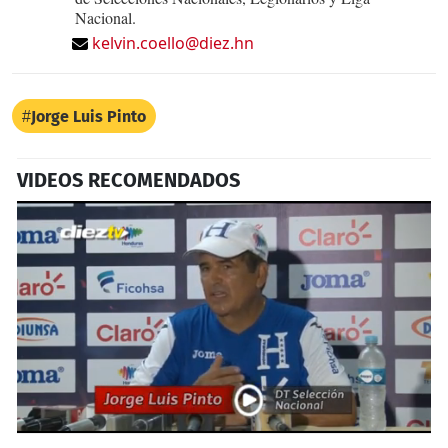
Nacional.
kelvin.coello@diez.hn
Jorge Luis Pinto
VIDEOS RECOMENDADOS
0