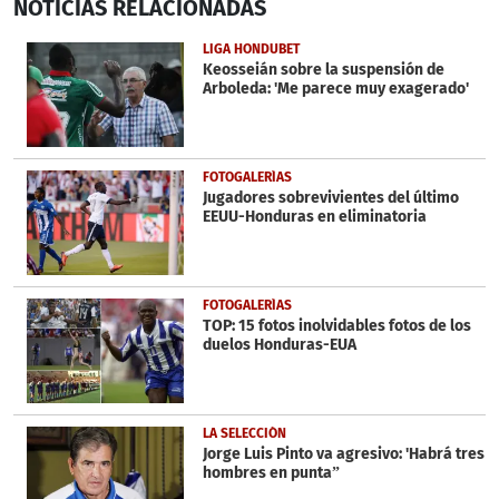
NOTICIAS
RELACIONADAS
seconds
of
3
LIGA HONDUBET
minutes,
Keosseián sobre la suspensión de
7
Arboleda: 'Me parece muy exagerado'
seconds
FOTOGALERÍAS
Jugadores sobrevivientes del último
EEUU-Honduras en eliminatoria
FOTOGALERÍAS
TOP: 15 fotos inolvidables fotos de los
duelos Honduras-EUA
LA SELECCIÓN
Jorge Luis Pinto va agresivo: 'Habrá tres
hombres en punta”