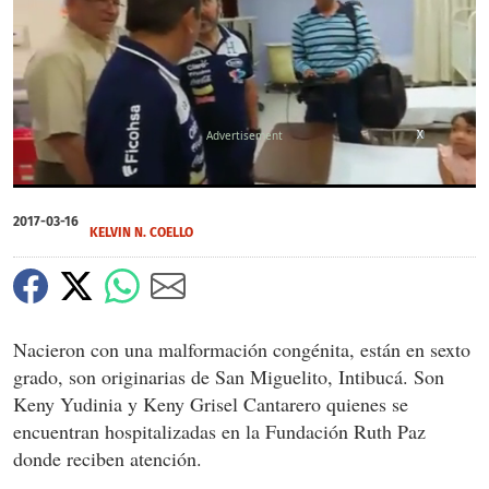
X
X
0
of
2017-03-16
47
KELVIN N. COELLO
seconds
Nacieron con una malformación congénita, están en sexto
grado, son originarias de San Miguelito, Intibucá. Son
Keny Yudinia y Keny Grisel Cantarero quienes se
encuentran hospitalizadas en la Fundación Ruth Paz
donde reciben atención.