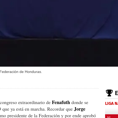
a Federación de Honduras.
Fenafuth
 congreso extraordinario de
donde se
LIGA 
Jorge
9 que ya está en marcha. Recordar que
o presidente de la Federación y por ende aprobó