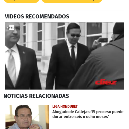
VIDEOS RECOMENDADOS
0
NOTICIAS
RELACIONADAS
seconds
of
57
LIGA HONDUBET
seconds
Abogado de Callejas: 'El proceso puede
durar entre seis u ocho meses'