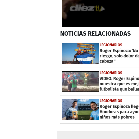
0
NOTICIAS
RELACIONADAS
seconds
of
1
LEGIONARIOS
minute,
Roger Espinoza: 'No
2
riesgo, solo dolor d
seconds
Volume
cabeza”
0%
LEGIONARIOS
VIDEO: Roger Espin
muestra que es mej
futbolista que baila
LEGIONARIOS
Roger Espinoza lleg
Honduras para ayud
niños más pobres