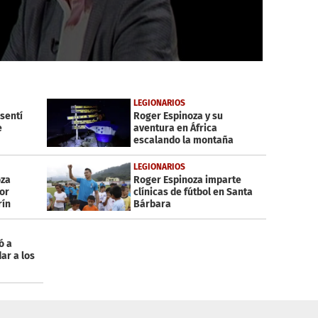
LEGIONARIOS
 sentí
Roger Espinoza y su
e
aventura en África
escalando la montaña
Kilimanjaro
LEGIONARIOS
oza
Roger Espinoza imparte
or
clínicas de fútbol en Santa
rín
Bárbara
ó a
ar a los