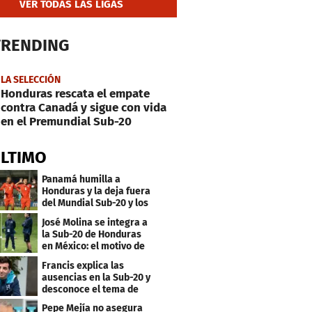
VER TODAS LAS LIGAS
TRENDING
LA SELECCIÓN
Honduras rescata el empate
contra Canadá y sigue con vida
en el Premundial Sub-20
ÚLTIMO
Panamá humilla a
Honduras y la deja fuera
del Mundial Sub-20 y los
Juegos Olímpicos
José Molina se integra a
la Sub-20 de Honduras
en México: el motivo de
su viaje
Francis explica las
ausencias en la Sub-20 y
desconoce el tema de
los tiktokers
Pepe Mejía no asegura