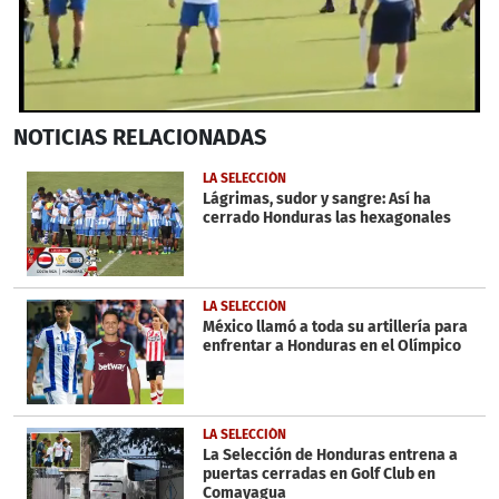
0
NOTICIAS
RELACIONADAS
seconds
of
1
LA SELECCIÓN
minute,
Lágrimas, sudor y sangre: Así ha
32
cerrado Honduras las hexagonales
seconds
LA SELECCIÓN
México llamó a toda su artillería para
enfrentar a Honduras en el Olímpico
LA SELECCIÓN
La Selección de Honduras entrena a
puertas cerradas en Golf Club en
Comayagua